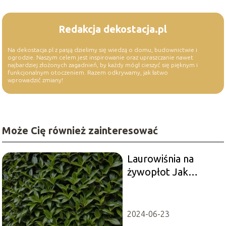
Redakcja dekostacja.pl
Na dekostacja.pl z pasją dzielimy się wiedzą o domu, budownictwie i
ogrodzie. Naszym celem jest inspirowanie oraz upraszczanie nawet
najbardziej złożonych zagadnień, by każdy mógł cieszyć się pięknym i
funkcjonalnym otoczeniem. Razem odkrywamy, jak łatwo
wprowadzić zmiany!
Może Cię również zainteresować
Laurowiśnia na
żywopłot Jak
sadzić?
2024-06-23