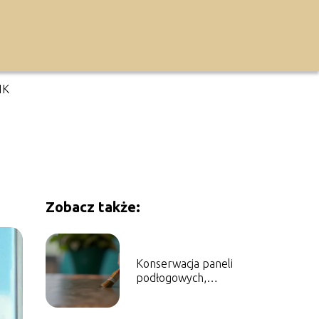
IK
Zobacz także:
Konserwacja paneli
podłogowych,
impregnacja i
renowacja – poradnik