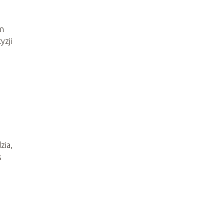
en
yzji
zia,
s