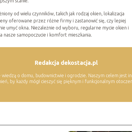
epszym stanie.
ony od wielu czynników, takich jak rodzaj okien, lokalizacja
ny oferowane przez różne firmy i zastanowić się, czy lepiej
nie umyć okna. Niezależnie od wyboru, regularne mycie okien i
a nasze samopoczucie i komfort mieszkania.
Redakcja dekostacja.pl
się wiedzą o domu, budownictwie i ogrodzie. Naszym celem jest i
nień, by każdy mógł cieszyć się pięknym i funkcjonalnym otocz