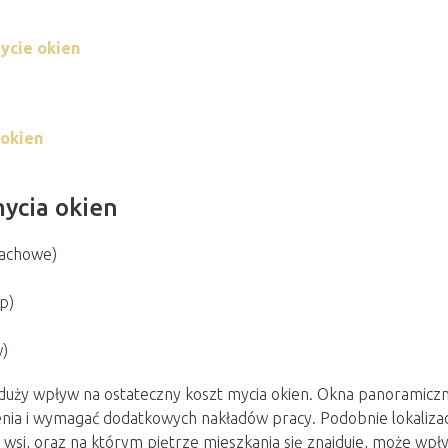
ycie okien
 okien
mycia okien
dachowe)
p)
w)
 duży wpływ na ostateczny koszt mycia okien. Okna panoramicz
nia i wymagać dodatkowych nakładów pracy. Podobnie lokalizac
na wsi, oraz na którym piętrze mieszkania się znajduje, może wpł