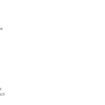
we
a
ich