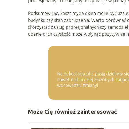
profesjonalnych usług, aby utrzymać je w jak najl
Podsumowując, koszt mycia okien może być uzależni
budynku czy stan zabrudzenia. Warto porównać ce
skorzystać z usług profesjonalnych czy samodziel
dbanie o ich czystość może wpłynąć pozytywnie n
Na dekostacja.pl z pasją dzielimy 
nawet najbardziej złożonych zagad
wprowadzić zmiany!
Może Cię również zainteresować