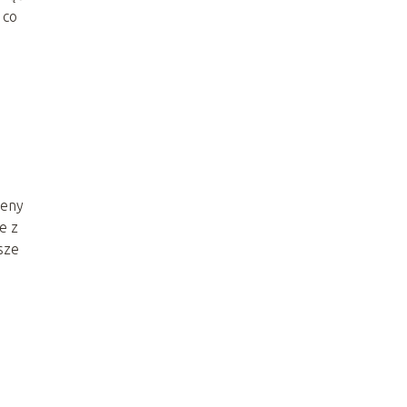
 co
ceny
e z
sze