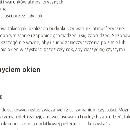
acji i warunków atmosferycznych
zima
tości przez cały rok
ów, takich jak lokalizacja budynku czy warunki atmosferyczne.
w dobrym stanie i zapobiec gromadzeniu się zabrudzeń. Sezono
ć szczególnie ważne, aby usunąć zanieczyszczenia po zimie lub
e okien w czystości przez cały rok, aby cieszyć się czystym i
myciem okien
j)
e dodatkowych usług związanych z utrzymaniem czystości. Możn
czenia rolet i żaluzji, a nawet usuwania trudnych zabrudzeń, tak
e okna potrzebują dodatkowej pielęgnacji i skorzystać z