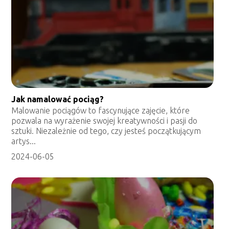
Jak namalować pociąg?
Malowanie pociągów to fascynujące zajęcie, które
pozwala na wyrażenie swojej kreatywności i pasji do
sztuki. Niezależnie od tego, czy jesteś początkującym
artys...
2024-06-05