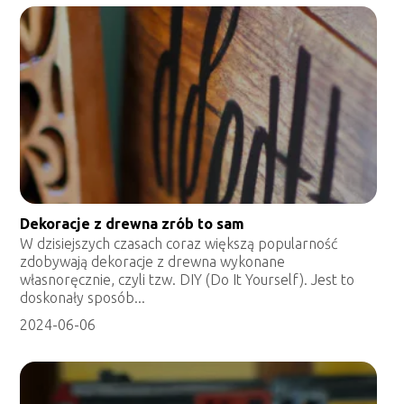
Dekoracje z drewna zrób to sam
W dzisiejszych czasach coraz większą popularność
zdobywają dekoracje z drewna wykonane
własnoręcznie, czyli tzw. DIY (Do It Yourself). Jest to
doskonały sposób...
2024-06-06