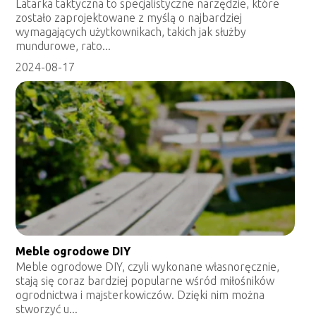
Latarka taktyczna to specjalistyczne narzędzie, które
zostało zaprojektowane z myślą o najbardziej
wymagających użytkownikach, takich jak służby
mundurowe, rato...
2024-08-17
Meble ogrodowe DIY
Meble ogrodowe DIY, czyli wykonane własnoręcznie,
stają się coraz bardziej popularne wśród miłośników
ogrodnictwa i majsterkowiczów. Dzięki nim można
stworzyć u...