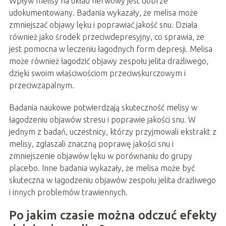
Wpływ melisy na układ nerwowy jest dobrze
udokumentowany. Badania wykazały, że melisa może
zmniejszać objawy lęku i poprawiać jakość snu. Działa
również jako środek przeciwdepresyjny, co sprawia, że
jest pomocna w leczeniu łagodnych form depresji. Melisa
może również łagodzić objawy zespołu jelita drażliwego,
dzięki swoim właściwościom przeciwskurczowym i
przeciwzapalnym.
Badania naukowe potwierdzają skuteczność melisy w
łagodzeniu objawów stresu i poprawie jakości snu. W
jednym z badań, uczestnicy, którzy przyjmowali ekstrakt z
melisy, zgłaszali znaczną poprawę jakości snu i
zmniejszenie objawów lęku w porównaniu do grupy
placebo. Inne badania wykazały, że melisa może być
skuteczna w łagodzeniu objawów zespołu jelita drażliwego
i innych problemów trawiennych.
Po jakim czasie można odczuć efekty