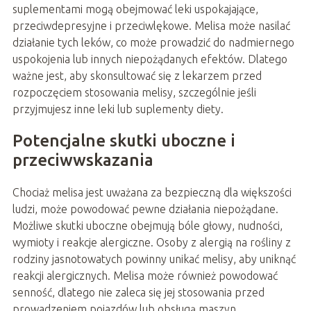
suplementami mogą obejmować leki uspokajające,
przeciwdepresyjne i przeciwlękowe. Melisa może nasilać
działanie tych leków, co może prowadzić do nadmiernego
uspokojenia lub innych niepożądanych efektów. Dlatego
ważne jest, aby skonsultować się z lekarzem przed
rozpoczęciem stosowania melisy, szczególnie jeśli
przyjmujesz inne leki lub suplementy diety.
Potencjalne skutki uboczne i
przeciwwskazania
Chociaż melisa jest uważana za bezpieczną dla większości
ludzi, może powodować pewne działania niepożądane.
Możliwe skutki uboczne obejmują bóle głowy, nudności,
wymioty i reakcje alergiczne. Osoby z alergią na rośliny z
rodziny jasnotowatych powinny unikać melisy, aby uniknąć
reakcji alergicznych. Melisa może również powodować
senność, dlatego nie zaleca się jej stosowania przed
prowadzeniem pojazdów lub obsługą maszyn.