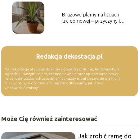
Brązowe plamy na liściach
juki domowej – przyczyny i
leczenie
Redakcja dekostacja.pl
Na dekostacja.pl z pasją dzielimy się wiedzą o domu, budownictwie i
ogrodzie. Naszym celem jest inspirowanie oraz upraszczanie nawet
najbardziej złożonych zagadnień, by każdy mógł cieszyć się pięknym i
funkcjonalnym otoczeniem. Razem odkrywamy, jak łatwo
wprowadzić zmiany!
Może Cię również zainteresować
Jak zrobić ramę do