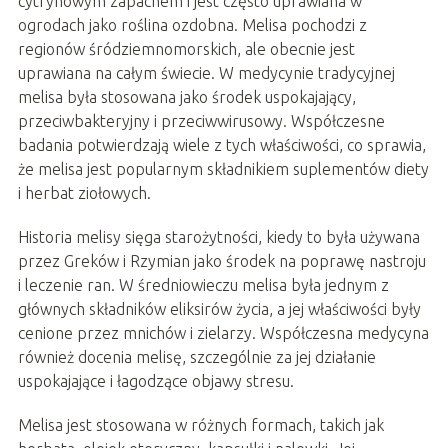
cytrynowym zapachem i jest często uprawiana w
ogrodach jako roślina ozdobna. Melisa pochodzi z
regionów śródziemnomorskich, ale obecnie jest
uprawiana na całym świecie. W medycynie tradycyjnej
melisa była stosowana jako środek uspokajający,
przeciwbakteryjny i przeciwwirusowy. Współczesne
badania potwierdzają wiele z tych właściwości, co sprawia,
że melisa jest popularnym składnikiem suplementów diety
i herbat ziołowych.
Historia melisy sięga starożytności, kiedy to była używana
przez Greków i Rzymian jako środek na poprawę nastroju
i leczenie ran. W średniowieczu melisa była jednym z
głównych składników eliksirów życia, a jej właściwości były
cenione przez mnichów i zielarzy. Współczesna medycyna
również docenia melisę, szczególnie za jej działanie
uspokajające i łagodzące objawy stresu.
Melisa jest stosowana w różnych formach, takich jak