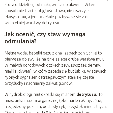
która oddzieli się od mułu, wraca do akwenu. W ten
sposób nie tracisz objętości stawu, nie niszczysz
ekosystemu, a jednocześnie pozbywasz się z dna
wieloletniej warstwy detrytusu.
Jak ocenić, czy staw wymaga
odmulania?
Mętna woda, bąbelki gazu z dna i zapach zgniłych jaj to
pierwsze objawy, że na dnie zalega gruba warstwa mułu.
W małych ogrodowych oczkach zauważysz też ciemny,
miękki „dywan”, w który zapada się but lub kij. W stawach
rybnych sygnałem ostrzegawczym stają się częste
przyduchy i nadmierny zakwit glonów.
W hydrobiologii muł określa się mianem
detrytusu
. To
mieszanka materii organicznej (obumarłe rośliny, liście,
niezjedzony pokarm, odchody ryb) i cząstek mineralnych.
Cienka warstwa, rzędu 0,5–1 cm, jest zjawiskiem