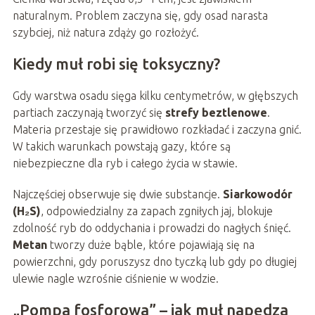
naturalnym. Problem zaczyna się, gdy osad narasta
szybciej, niż natura zdąży go rozłożyć.
Kiedy muł robi się toksyczny?
Gdy warstwa osadu sięga kilku centymetrów, w głębszych
partiach zaczynają tworzyć się
strefy beztlenowe
.
Materia przestaje się prawidłowo rozkładać i zaczyna gnić.
W takich warunkach powstają gazy, które są
niebezpieczne dla ryb i całego życia w stawie.
Najczęściej obserwuje się dwie substancje.
Siarkowodór
(H₂S)
, odpowiedzialny za zapach zgniłych jaj, blokuje
zdolność ryb do oddychania i prowadzi do nagłych śnięć.
Metan
tworzy duże bąble, które pojawiają się na
powierzchni, gdy poruszysz dno tyczką lub gdy po długiej
ulewie nagle wzrośnie ciśnienie w wodzie.
„Pompa fosforowa” – jak muł napędza