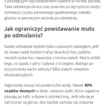
z późniejszym wprowadzeniem bakterii w formie płynnej.
Taka sekwencja skraca czas powrotu przejrzystości wody i
zmniejsza ryzyko ponownego gwałtownego zakwitu
glonów w pierwszym sezonie po odmuleniu.
Jak ograniczyć powstawanie mułu
po odmulaniu?
Każde odmulanie będzie tylko czasowym zabiegiem, jeśli
do stawu nadal będzie trafiać duża ilość liści, pyłków,
resztek pokarmu i nawozów z terenu wokół. Muł to efekt
tego, co spada z góry i spływa z brzegów, dlatego po
oczyszczeniu warto wdrożyć kilka stałych nawyków
eksploatacyjnych.
Najprościej zacząć od powierzchni wody. Nawet
80%
osadów dennych
to liście, nasiona i pyłki, które najpierw
pływają po tafli, a dopiero później toną. Jeśli uda się je
zatrzymać na górze, dno będzie zamulać się znacznie