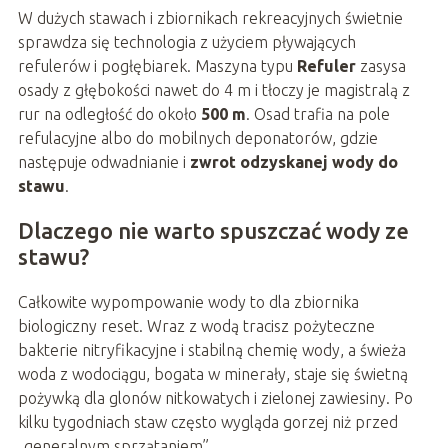
W dużych stawach i zbiornikach rekreacyjnych świetnie
sprawdza się technologia z użyciem pływających
refulerów i pogłębiarek. Maszyna typu
Refuler
zasysa
osady z głębokości nawet do 4 m i tłoczy je magistralą z
rur na odległość do około
500 m
. Osad trafia na pole
refulacyjne albo do mobilnych deponatorów, gdzie
następuje odwadnianie i
zwrot odzyskanej wody do
stawu
.
Dlaczego nie warto spuszczać wody ze
stawu?
Całkowite wypompowanie wody to dla zbiornika
biologiczny reset. Wraz z wodą tracisz pożyteczne
bakterie nitryfikacyjne i stabilną chemię wody, a świeża
woda z wodociągu, bogata w minerały, staje się świetną
pożywką dla glonów nitkowatych i zielonej zawiesiny. Po
kilku tygodniach staw często wygląda gorzej niż przed
„generalnym sprzątaniem”.