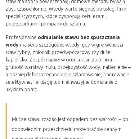
staw ma sporą powierzchnię, domowe metody bywają
zbyt czasochłonne. Wtedy warto sięgnąć po usługi firm
specjalistycznych, które dysponują refulerami,
pogłębiarkami i pompami do szlamu.
Profesjonalne
odmulanie stawu bez spuszczania
wody
ma sens szczególnie wtedy, gdy w grę wchodzi
staw rybny, zbiornik przeciwpożarowy czy duże
kąpielisko. Zespół najpierw ocenia stan zbiornika –
grubość warstwy mułu, przejrzystość wody, natlenienie –
a później dobiera technologię: szlamowanie, bagrowanie
selektywne, refulację lub nieinwazyjne odmulanie z
użyciem pomp.
Muł ze stawu rzadko jest odpadem bez wartości – po
odpowiednim przeschnięciu może stać się cennym