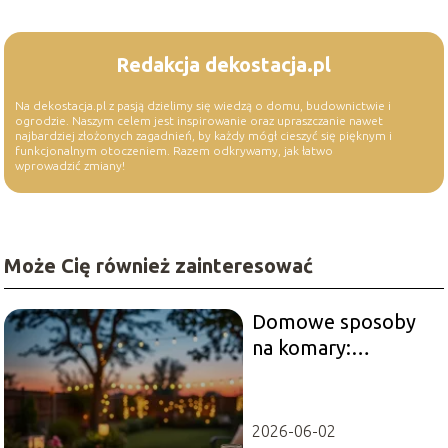
Redakcja dekostacja.pl
Na dekostacja.pl z pasją dzielimy się wiedzą o domu, budownictwie i
ogrodzie. Naszym celem jest inspirowanie oraz upraszczanie nawet
najbardziej złożonych zagadnień, by każdy mógł cieszyć się pięknym i
funkcjonalnym otoczeniem. Razem odkrywamy, jak łatwo
wprowadzić zmiany!
Może Cię również zainteresować
Domowe sposoby
na komary:
skuteczne metody
na letnie wieczory
2026-06-02