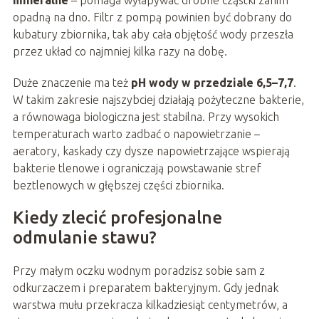
mineralne
– pomaga wyłapywać drobne cząstki zanim
opadną na dno. Filtr z pompą powinien być dobrany do
kubatury zbiornika, tak aby cała objętość wody przeszła
przez układ co najmniej kilka razy na dobę.
Duże znaczenie ma też
pH wody w przedziale 6,5–7,7
.
W takim zakresie najszybciej działają pożyteczne bakterie,
a równowaga biologiczna jest stabilna. Przy wysokich
temperaturach warto zadbać o napowietrzanie –
aeratory, kaskady czy dysze napowietrzające wspierają
bakterie tlenowe i ograniczają powstawanie stref
beztlenowych w głębszej części zbiornika.
Kiedy zlecić profesjonalne
odmulanie stawu?
Przy małym oczku wodnym poradzisz sobie sam z
odkurzaczem i preparatem bakteryjnym. Gdy jednak
warstwa mułu przekracza kilkadziesiąt centymetrów, a