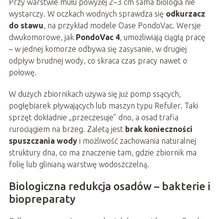
Przy warstwie mułu powyżej 2–3 cm sama biologia nie
wystarczy. W oczkach wodnych sprawdza się
odkurzacz
do stawu
, na przykład modele Oase PondoVac. Wersje
dwukomorowe, jak
PondoVac 4
, umożliwiają ciągłą pracę
– w jednej komorze odbywa się zasysanie, w drugiej
odpływ brudnej wody, co skraca czas pracy nawet o
połowę.
W dużych zbiornikach używa się już pomp ssących,
pogłębiarek pływających lub maszyn typu Refuler. Taki
sprzęt dokładnie „przeczesuje” dno, a osad trafia
rurociągiem na brzeg. Zaletą jest
brak konieczności
spuszczania wody
i możliwość zachowania naturalnej
struktury dna, co ma znaczenie tam, gdzie zbiornik ma
folię lub glinianą warstwę wodoszczelną.
Biologiczna redukcja osadów – bakterie i
biopreparaty