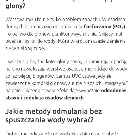
glony?
Warstwa mułu to nie tylko problem zapachu. W osadach
dennych gromadzi się ogromna ilość
fosforanów (PO₄)
.
To paliwo dla glonów planktonowych i sinic. Gnijący muł
uwalnia fosfor do wody, która w krótkim czasie zamienia
się w zieloną zupę.
Tworzy się błędne koło: glony rosną, obumierają, opadają
na dno i zwiększają warstwę osadu, a muł oddaje do wody
coraz więcej biogenów. Lampa UVC usuwa jedynie
zawieszone komórki glonów, ale nie rusza ich „magazynu”
na dnie. Dlatego trwały efekt daje wyłącznie
odmulenie
stawu i redukcja osadów dennych
.
Jakie metody odmulania bez
spuszczania wody wybrać?
Dobór metody zależy od wielkości zbiornika, grubości