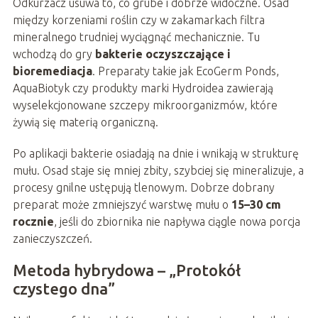
Odkurzacz usuwa to, co grube i dobrze widoczne. Osad
między korzeniami roślin czy w zakamarkach filtra
mineralnego trudniej wyciągnąć mechanicznie. Tu
wchodzą do gry
bakterie oczyszczające i
bioremediacja
. Preparaty takie jak EcoGerm Ponds,
AquaBiotyk czy produkty marki Hydroidea zawierają
wyselekcjonowane szczepy mikroorganizmów, które
żywią się materią organiczną.
Po aplikacji bakterie osiadają na dnie i wnikają w strukturę
mułu. Osad staje się mniej zbity, szybciej się mineralizuje, a
procesy gnilne ustępują tlenowym. Dobrze dobrany
preparat może zmniejszyć warstwę mułu o
15–30 cm
rocznie
, jeśli do zbiornika nie napływa ciągle nowa porcja
zanieczyszczeń.
Metoda hybrydowa – „Protokół
czystego dna”