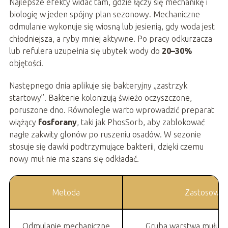
Najlepsze efekty widać tam, gdzie łączy się mechanikę i
biologię w jeden spójny plan sezonowy. Mechaniczne
odmulanie wykonuje się wiosną lub jesienią, gdy woda jest
chłodniejsza, a ryby mniej aktywne. Po pracy odkurzacza
lub refulera uzupełnia się ubytek wody do
20–30%
objętości.
Następnego dnia aplikuje się bakteryjny „zastrzyk
startowy”. Bakterie kolonizują świeżo oczyszczone,
poruszone dno. Równolegle warto wprowadzić preparat
wiążący
fosforany
, taki jak PhosSorb, aby zablokować
nagłe zakwity glonów po ruszeniu osadów. W sezonie
stosuje się dawki podtrzymujące bakterii, dzięki czemu
nowy muł nie ma szans się odkładać.
Metoda
Zastosowan
Odmulanie mechaniczne
Gruba warstwa mułu, d