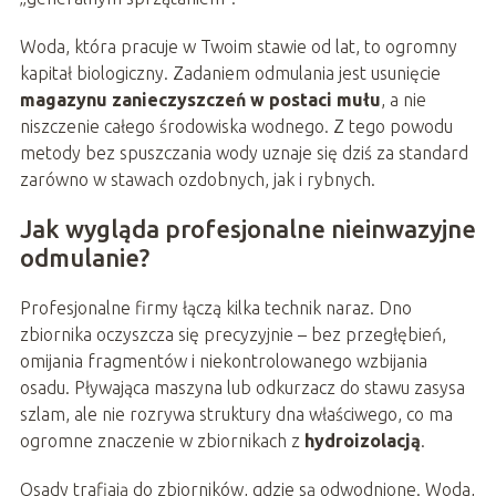
Woda, która pracuje w Twoim stawie od lat, to ogromny
kapitał biologiczny. Zadaniem odmulania jest usunięcie
magazynu zanieczyszczeń w postaci mułu
, a nie
niszczenie całego środowiska wodnego. Z tego powodu
metody bez spuszczania wody uznaje się dziś za standard
zarówno w stawach ozdobnych, jak i rybnych.
Jak wygląda profesjonalne nieinwazyjne
odmulanie?
Profesjonalne firmy łączą kilka technik naraz. Dno
zbiornika oczyszcza się precyzyjnie – bez przegłębień,
omijania fragmentów i niekontrolowanego wzbijania
osadu. Pływająca maszyna lub odkurzacz do stawu zasysa
szlam, ale nie rozrywa struktury dna właściwego, co ma
ogromne znaczenie w zbiornikach z
hydroizolacją
.
Osady trafiają do zbiorników, gdzie są odwodnione. Woda,