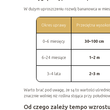
W dużym uproszczeniu rozwój bananowca w miesz
Okres uprawy
Przeciętna wysoko
0–6 miesięcy
30–100 cm
6–24 miesiące
1–2 m
3–4 lata
2–3 m
Warto brać pod uwagę, że są to wartości uśredn
znacznie wolniej niż roślina stojąca przy południ
Od czego zależy tempo wzrost