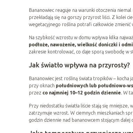
Bananowiec reaguje na warunki otoczenia niemal n
przekładają się na gorszy przyrost liści. Z kolei c
wegetacyjnego roślina potrafi całkowicie zmienić 
Na szybkość wzrostu w domu wpływa kilka najważ
podłoże, nawożenie, wielkość doniczki i od
zakresie kontrolować, co daje sporą swobodę w
Jak światło wpływa na przyrosty?
Bananowiec jest rośliną świata tropików – kocha j
przy oknach
południowych lub południowo‑ws
przez
co najmniej 10–12 godzin dziennie
. W t
Przy niedostatku światła liście stają się mniejsze,
zatrzymuje wzrost. W ciemnych mieszkaniach sp
godzin dziennie nad bananowcem stojącym dalej 