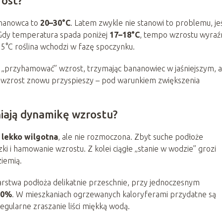
rost?
ananowca to
20–30°C
. Latem zwykle nie stanowi to problemu, jeś
. Gdy temperatura spada poniżej
17–18°C
, tempo wzrostu wyraź
15°C roślina wchodzi w fazę spoczynku.
 „przyhamować” wzrost, trzymając bananowiec w jaśniejszym, a
, wzrost znowu przyspieszy – pod warunkiem zwiększenia
niają dynamikę wzrostu?
 lekko wilgotna
, ale nie rozmoczona. Zbyt suche podłoże
zki i hamowanie wzrostu. Z kolei ciągłe „stanie w wodzie” grozi
iemią.
rstwa podłoża delikatnie przeschnie, przy jednoczesnym
70%
. W mieszkaniach ogrzewanych kaloryferami przydatne są
regularne zraszanie liści miękką wodą.