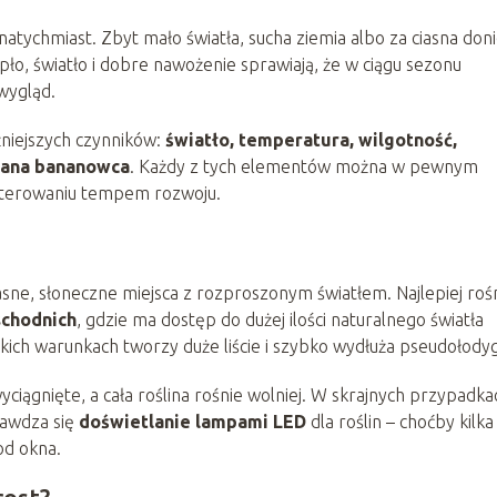
atychmiast. Zbyt mało światła, sucha ziemia albo za ciasna don
iepło, światło i dobre nawożenie sprawiają, że w ciągu sezonu
wygląd.
niejszych czynników:
światło, temperatura, wilgotność,
miana bananowca
. Każdy z tych elementów można w pewnym
 sterowaniu tempem rozwoju.
asne, słoneczne miejsca z rozproszonym światłem. Najlepiej roś
chodnich
, gdzie ma dostęp do dużej ilości naturalnego światła
akich warunkach tworzy duże liście i szybko wydłuża pseudołody
 wyciągnięte, a cała roślina rośnie wolniej. W skrajnych przypadka
rawdza się
doświetlanie lampami LED
dla roślin – choćby kilka
od okna.