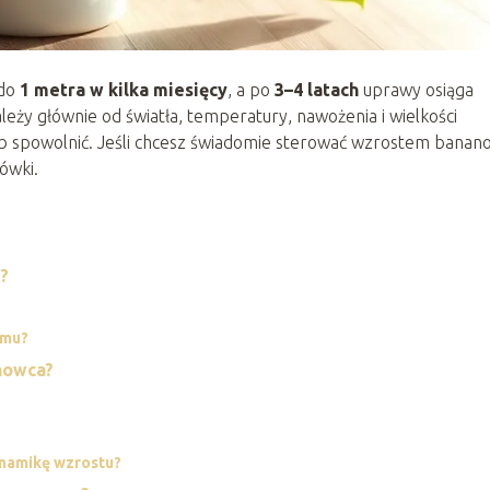
 do
1 metra w kilka miesięcy
, a po
3–4 latach
uprawy osiąga
eży głównie od światła, temperatury, nawożenia i wielkości
lub spowolnić. Jeśli chcesz świadomie sterować wzrostem banan
ówki.
?
omu?
nowca?
ynamikę wzrostu?