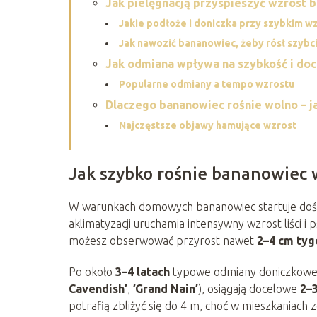
Jak pielęgnacją przyspieszyć wzrost 
Jakie podłoże i doniczka przy szybkim w
Jak nawozić bananowiec, żeby rósł szybci
Jak odmiana wpływa na szybkość i do
Popularne odmiany a tempo wzrostu
Dlaczego bananowiec rośnie wolno – 
Najczęstsze objawy hamujące wzrost
Jak szybko rośnie bananowiec
W warunkach domowych bananowiec startuje dość n
aklimatyzacji uruchamia intensywny wzrost liści i
możesz obserwować przyrost nawet
2–4 cm ty
Po około
3–4 latach
typowe odmiany doniczkowe,
Cavendish’
,
’Grand Nain’
), osiągają docelowe
2–
potrafią zbliżyć się do 4 m, choć w mieszkaniach 