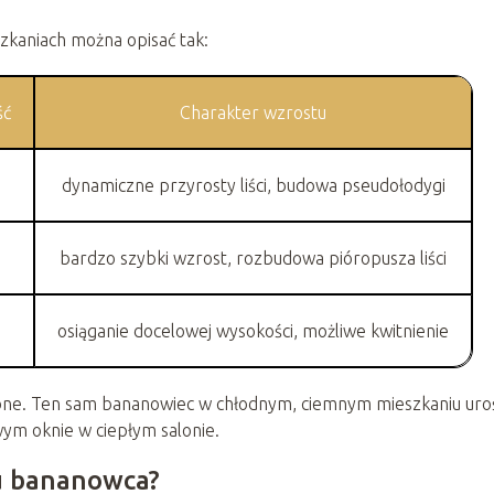
kaniach można opisać tak:
ść
Charakter wzrostu
dynamiczne przyrosty liści, budowa pseudołodygi
bardzo szybki wzrost, rozbudowa pióropusza liści
osiąganie docelowej wysokości, możliwe kwitnienie
ione. Ten sam bananowiec w chłodnym, ciemnym mieszkaniu uro
owym oknie w ciepłym salonie.
u bananowca?