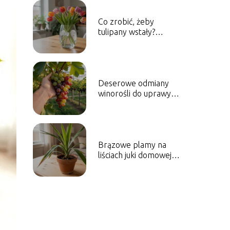
Co zrobić, żeby
tulipany wstały?
Proste domowe
sposoby
Deserowe odmiany
winorośli do uprawy
amatorskiej – które
wybrać?
Brązowe plamy na
liściach juki domowej –
przyczyny i leczenie