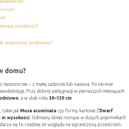
bananowca?
zroście?
ej?
celową wysokość?
jak rozpoznać problemy?
 w domu?
iepozornie – z małej sadzonki lub nasiona. Po okresie
 pseudołodygi. Przy dobrej pielęgnacji w pierwszych miesiącach
godniowo
, a w skali roku
30–120 cm
.
 takie jak
Musa acuminata
czy formy karłowe (
’Dwarf
3 m wysokości
. Odmiany silniej rosnące w dużych pojemnikach
zdarza się to rzadziej ze względu na ograniczoną przestrzeń.