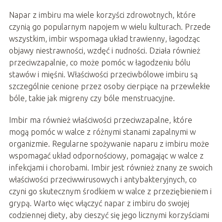
Napar z imbiru ma wiele korzyści zdrowotnych, które
czynią go popularnym napojem w wielu kulturach. Przede
wszystkim, imbir wspomaga układ trawienny, łagodząc
objawy niestrawności, wzdęć i nudności. Działa również
przeciwzapalnie, co może pomóc w łagodzeniu bólu
stawów i mięśni. Właściwości przeciwbólowe imbiru są
szczególnie cenione przez osoby cierpiące na przewlekłe
bóle, takie jak migreny czy bóle menstruacyjne.
Imbir ma również właściwości przeciwzapalne, które
mogą pomóc w walce z różnymi stanami zapalnymi w
organizmie. Regularne spożywanie naparu z imbiru może
wspomagać układ odpornościowy, pomagając w walce z
infekcjami i chorobami. Imbir jest również znany ze swoich
właściwości przeciwwirusowych i antybakteryjnych, co
czyni go skutecznym środkiem w walce z przeziębieniem i
grypą. Warto więc włączyć napar z imbiru do swojej
codziennej diety, aby cieszyć się jego licznymi korzyściami