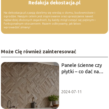
Redakcja dekostacja.pl
Na dekostacja.pl z pasją dzielimy się wiedzą o domu, budownictwie i
ogrodzie. Naszym celem jest inspirowanie oraz upraszczanie nawet
najbardziej złożonych zagadnień, by każdy mógł cieszyć się pięknym i
funkcjonalnym otoczeniem. Razem odkrywamy, jak łatwo
wprowadzić zmiany!
Może Cię również zainteresować
Panele ścienne czy
płytki – co dać na
ściany w kuchni?
2024-07-11