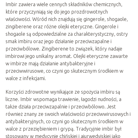
Imbir zawiera wiele cennych składników chemicznych,
które przyczyniają się do jego prozdrowotnych
właściwości. Wśród nich znajdują się gingerole, shogaole,
zingiberene oraz różne olejki eteryczne. Gingerole i
shogaole są odpowiedzialne za charakterystyczny, ostry
smak imbiru oraz jego działanie przeciwzapalne i
przeciwbólowe. Zingiberene to związek, który nadaje
imbirowi jego unikalny aromat. Olejki eteryczne zawarte
w imbirze mają działanie antybakteryjne i
przeciwwirusowe, co czyni go skutecznym środkiem w
walce z infekcjami.
Korzyści zdrowotne wynikające ze spożycia imbiru są
liczne. Imbir wspomaga trawienie, łagodzi nudności, a
także działa przeciwzapalnie i przeciwbólowo. Jest
również znany ze swoich właściwości przeciwwirusowych i
antybakteryjnych, co czyni go skutecznym środkiem w
walce z przeziębieniem i grypą. Tradycyjnie imbir był
stosowany w medycynie chińskiej i ajurwedyjskiej jako