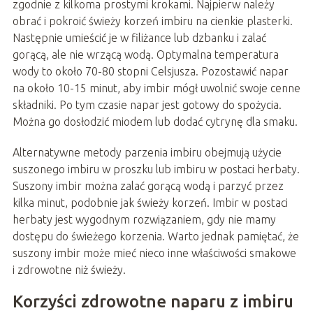
zgodnie z kilkoma prostymi krokami. Najpierw należy
obrać i pokroić świeży korzeń imbiru na cienkie plasterki.
Następnie umieścić je w filiżance lub dzbanku i zalać
gorącą, ale nie wrzącą wodą. Optymalna temperatura
wody to około 70-80 stopni Celsjusza. Pozostawić napar
na około 10-15 minut, aby imbir mógł uwolnić swoje cenne
składniki. Po tym czasie napar jest gotowy do spożycia.
Można go dosłodzić miodem lub dodać cytrynę dla smaku.
Alternatywne metody parzenia imbiru obejmują użycie
suszonego imbiru w proszku lub imbiru w postaci herbaty.
Suszony imbir można zalać gorącą wodą i parzyć przez
kilka minut, podobnie jak świeży korzeń. Imbir w postaci
herbaty jest wygodnym rozwiązaniem, gdy nie mamy
dostępu do świeżego korzenia. Warto jednak pamiętać, że
suszony imbir może mieć nieco inne właściwości smakowe
i zdrowotne niż świeży.
Korzyści zdrowotne naparu z imbiru