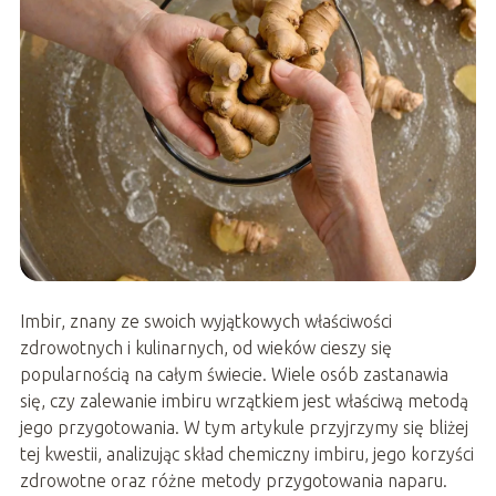
Imbir, znany ze swoich wyjątkowych właściwości
zdrowotnych i kulinarnych, od wieków cieszy się
popularnością na całym świecie. Wiele osób zastanawia
się, czy zalewanie imbiru wrzątkiem jest właściwą metodą
jego przygotowania. W tym artykule przyjrzymy się bliżej
tej kwestii, analizując skład chemiczny imbiru, jego korzyści
zdrowotne oraz różne metody przygotowania naparu.