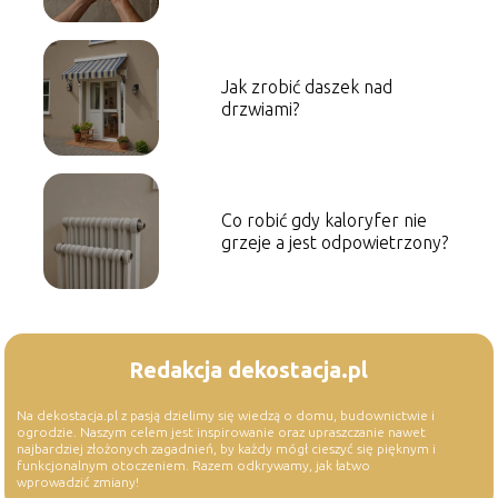
Jak zrobić daszek nad
drzwiami?
Co robić gdy kaloryfer nie
grzeje a jest odpowietrzony?
Redakcja dekostacja.pl
Na dekostacja.pl z pasją dzielimy się wiedzą o domu, budownictwie i
ogrodzie. Naszym celem jest inspirowanie oraz upraszczanie nawet
najbardziej złożonych zagadnień, by każdy mógł cieszyć się pięknym i
funkcjonalnym otoczeniem. Razem odkrywamy, jak łatwo
wprowadzić zmiany!